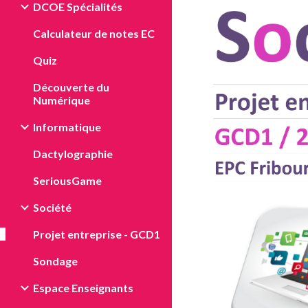
DCOE Spécialités
Calculateur de notes EC
Quiz
Découverte du
Numérique
Informatique
Dactylographie
SeriousGame
Société
Projet entreprise - GCD1
Sondage
Espace Enseignants