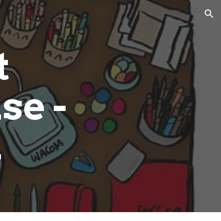
ion
t
se -
1