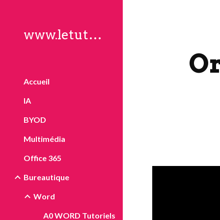
Sk
www.letuto.ch
Or
Accueil
IA
BYOD
Multimédia
Office 365
Bureautique
Word
A0 WORD Tutoriels