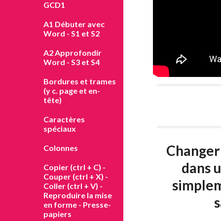
GCD1
A1 Débuter avec
Word - S1 et S2
A2 Approfondir
Word - S3 et S4
Bordures et trames
(y c. page et en-
tête)
Caractères
spéciaux
Changer 
Colonnes
dans u
Copier (ctrl + C) -
Couper (ctrl + X) -
simpleme
Coller (ctrl + V) -
Reproduire la mise
s
en forme - Presse-
papiers