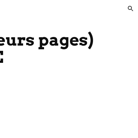
ion
eurs pages) 
E