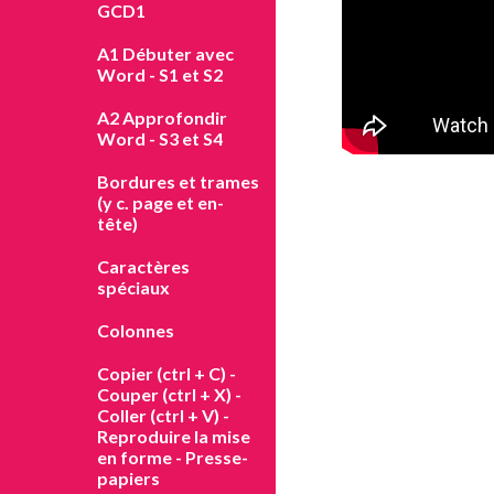
GCD1
A1 Débuter avec
Word - S1 et S2
A2 Approfondir
Word - S3 et S4
Bordures et trames
(y c. page et en-
tête)
Caractères
spéciaux
Colonnes
Copier (ctrl + C) -
Couper (ctrl + X) -
Coller (ctrl + V) -
Reproduire la mise
en forme - Presse-
papiers