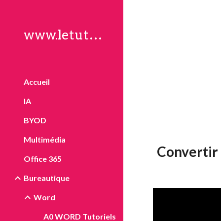
Sk
www.letuto.ch
Accueil
IA
BYOD
Multimédia
Convertir
Office 365
Bureautique
Word
A0 WORD Tutoriels